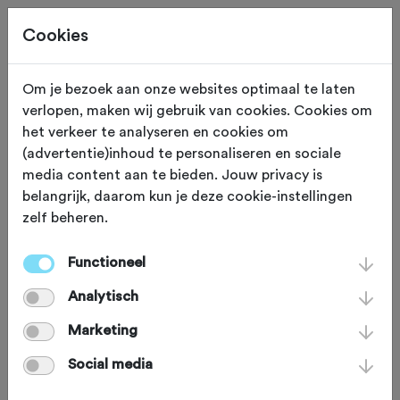
Cookies
Beoordeling toevoegen voor:
Om je bezoek aan onze websites optimaal te laten
verlopen, maken wij gebruik van cookies. Cookies om
Dauwtrappen tijdens de WF
het verkeer te analyseren en cookies om
(advertentie)inhoud te personaliseren en sociale
Naobertochten 2026 - 14-5-2026
media content aan te bieden. Jouw privacy is
belangrijk, daarom kun je deze cookie-instellingen
Je beoordeling helpt andere sportieve fietsers op
zelf beheren.
weg. Bedankt!
Functioneel
Analytisch
Wat vond je van deze toertocht?
*
Marketing
Social media
Wat vond je van de volgende