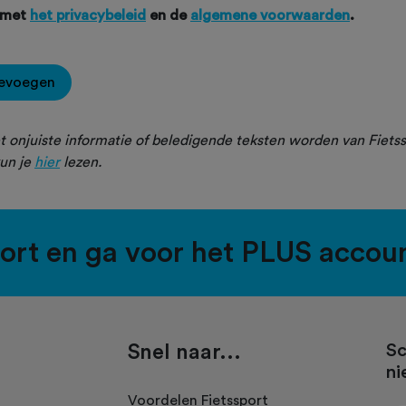
 met
het privacybeleid
en de
algemene voorwaarden
.
oevoegen
 onjuiste informatie of beledigende teksten worden van Fietss
un je
hier
lezen.
port en ga voor het PLUS accou
Snel naar...
Sc
ni
.
Voordelen Fietssport