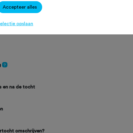
je van de volgende onderdelen?
Accepteer alles
electie opslaan
g
?
ns en na de tocht
en
ertocht omschrijven?