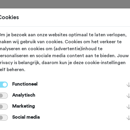
Toertochten
Routes
Ontdek
Magazine
Clubs
Cookies
eling toevoegen voor:
m je bezoek aan onze websites optimaal te laten verlopen,
aken wij gebruik van cookies. Cookies om het verkeer te
eks Argste BouwXpert MTB Toc
nalyseren en cookies om (advertentie)inhoud te
ersonaliseren en sociale media content aan te bieden. Jouw
rivacy is belangrijk, daarom kun je deze cookie-instellingen
elf beheren.
lpt andere sportieve fietsers op weg. Bedankt!
Functioneel
Analytisch
deze toertocht?
*
Marketing
Social media