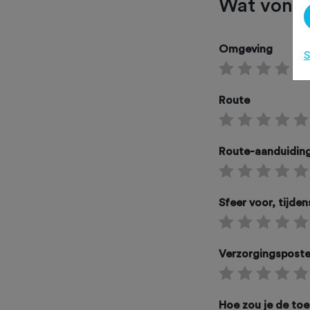
Wat vond 
Omgeving
S
Route
Route-aanduidin
Sfeer voor, tijde
Verzorgingspost
Hoe zou je de to