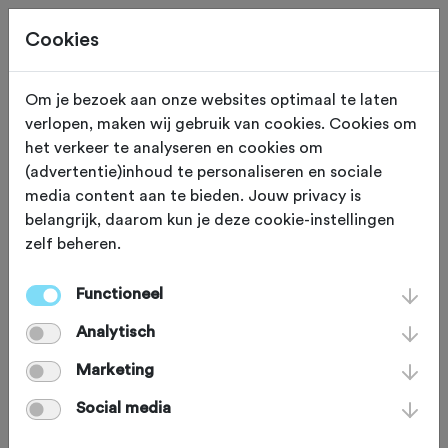
Cookies
Beoordeling toevoegen voor:
Om je bezoek aan onze websites optimaal te laten
verlopen, maken wij gebruik van cookies. Cookies om
Fiets4Daagse De Peel startplaats
het verkeer te analyseren en cookies om
(advertentie)inhoud te personaliseren en sociale
STIPHOUT 2025 - 11-7-2025
media content aan te bieden. Jouw privacy is
belangrijk, daarom kun je deze cookie-instellingen
Je beoordeling helpt andere sportieve fietsers op
zelf beheren.
weg. Bedankt!
Functioneel
Analytisch
Wat vond je van deze toertocht?
*
Marketing
Social media
Wat vond je van de volgende