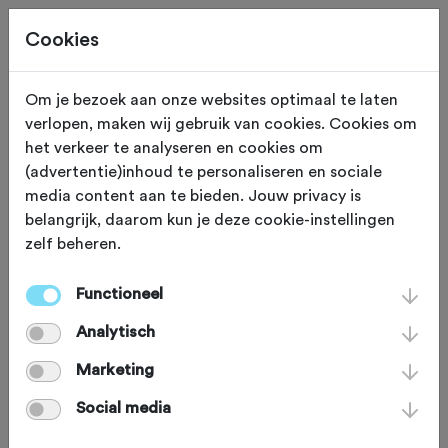
Cookies
Beoordeling toevoegen voor:
Om je bezoek aan onze websites optimaal te laten
verlopen, maken wij gebruik van cookies. Cookies om
Lonneker Molentocht Gravel - 31-
het verkeer te analyseren en cookies om
(advertentie)inhoud te personaliseren en sociale
8-2025
media content aan te bieden. Jouw privacy is
belangrijk, daarom kun je deze cookie-instellingen
Je beoordeling helpt andere sportieve fietsers op
zelf beheren.
weg. Bedankt!
Functioneel
Analytisch
Wat vond je van deze toertocht?
*
Marketing
Social media
Wat vond je van de volgende