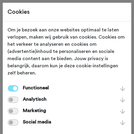
Cookies
Beoordeling toevoegen voor:
Om je bezoek aan onze websites optimaal te laten
verlopen, maken wij gebruik van cookies. Cookies om
AVIKO MTB Kruisbergtocht 2025
het verkeer te analyseren en cookies om
(advertentie)inhoud te personaliseren en sociale
- 19-10-2025
media content aan te bieden. Jouw privacy is
belangrijk, daarom kun je deze cookie-instellingen
Je beoordeling helpt andere sportieve fietsers op
zelf beheren.
weg. Bedankt!
Functioneel
Analytisch
Wat vond je van deze toertocht?
*
Marketing
Social media
Wat vond je van de volgende