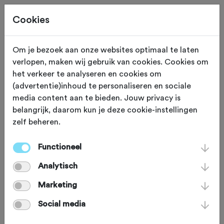
Cookies
Beoordeling toevoegen voor:
Om je bezoek aan onze websites optimaal te laten
verlopen, maken wij gebruik van cookies. Cookies om
Plassen- en Poelentocht 2025 -
het verkeer te analyseren en cookies om
(advertentie)inhoud te personaliseren en sociale
16-8-2025
media content aan te bieden. Jouw privacy is
belangrijk, daarom kun je deze cookie-instellingen
Je beoordeling helpt andere sportieve fietsers op
zelf beheren.
weg. Bedankt!
Functioneel
Analytisch
Wat vond je van deze toertocht?
*
Marketing
Social media
Wat vond je van de volgende