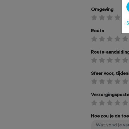
Omgeving
S
Route
Route-aanduidin
Sfeer voor, tijde
Verzorgingspost
Hoe zou je de to