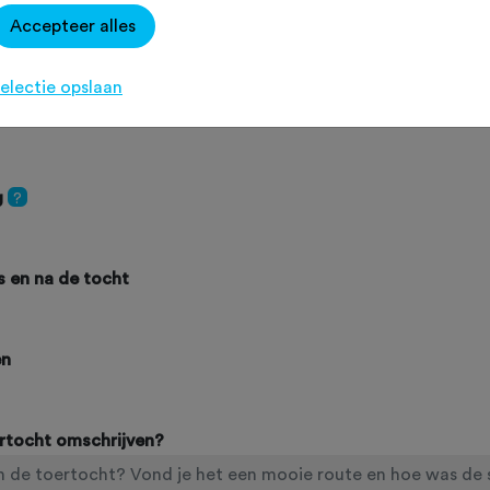
Accepteer alles
electie opslaan
g
?
ns en na de tocht
en
ertocht omschrijven?