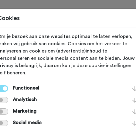
Toertochten
Routes
Ontdek
Magazine
Clubs
Cookies
eling toevoegen voor:
m je bezoek aan onze websites optimaal te laten verlopen,
aken wij gebruik van cookies. Cookies om het verkeer te
eldal challenge 2025 - 30-3
nalyseren en cookies om (advertentie)inhoud te
ersonaliseren en sociale media content aan te bieden. Jouw
rivacy is belangrijk, daarom kun je deze cookie-instellingen
lpt andere sportieve fietsers op weg. Bedankt!
elf beheren.
Functioneel
deze toertocht?
*
Analytisch
Marketing
Social media
je van de volgende onderdelen?