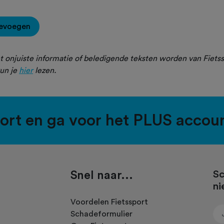
oevoegen
 onjuiste informatie of beledigende teksten worden van Fietss
un je
hier
lezen.
port en ga voor het PLUS accou
Snel naar...
Sc
ni
.
Voordelen Fietssport
Schadeformulier