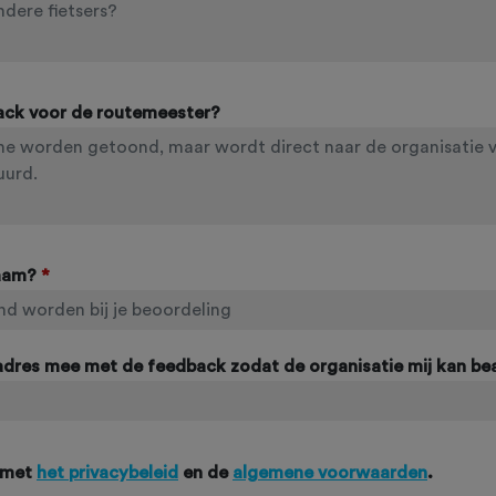
ack voor de routemeester?
naam?
*
ladres mee met de feedback zodat de organisatie mij kan b
 met
het privacybeleid
en de
algemene voorwaarden
.