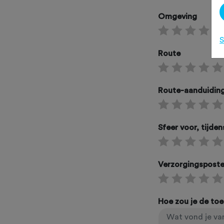
Omgeving
S
Route
Route-aanduidin
Sfeer voor, tijde
Verzorgingspost
Hoe zou je de to