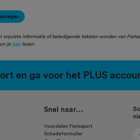
oevoegen
 onjuiste informatie of beledigende teksten worden van Fietss
un je
hier
lezen.
port en ga voor het PLUS accou
Snel naar...
Sc
ni
.
Voordelen Fietssport
Schadeformulier