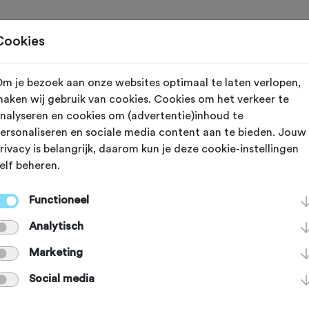
Toertochten
Routes
Ontdek
Magazine
Clubs
Cookies
eling toevoegen voor:
m je bezoek aan onze websites optimaal te laten verlopen,
aken wij gebruik van cookies. Cookies om het verkeer te
ts Elfstedentocht - 19-1-2025
nalyseren en cookies om (advertentie)inhoud te
ersonaliseren en sociale media content aan te bieden. Jouw
rivacy is belangrijk, daarom kun je deze cookie-instellingen
lpt andere sportieve fietsers op weg. Bedankt!
elf beheren.
Functioneel
deze toertocht?
*
Analytisch
Marketing
Social media
je van de volgende onderdelen?