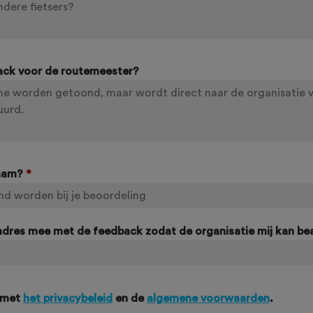
ack voor de routemeester?
naam?
*
ladres mee met de feedback zodat de organisatie mij kan b
 met
het privacybeleid
en de
algemene voorwaarden
.