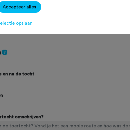
Accepteer alles
electie opslaan
g
?
ns en na de tocht
en
ertocht omschrijven?