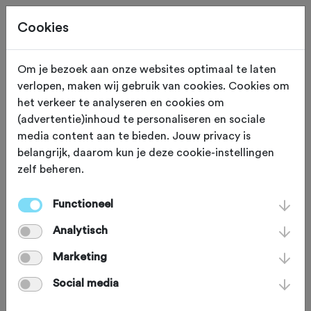
Cookies
Beoordeling toevoegen voor:
Om je bezoek aan onze websites optimaal te laten
verlopen, maken wij gebruik van cookies. Cookies om
ATB veldtoertocht - 7-4-2024
het verkeer te analyseren en cookies om
(advertentie)inhoud te personaliseren en sociale
media content aan te bieden. Jouw privacy is
Je beoordeling helpt andere sportieve fietsers op
belangrijk, daarom kun je deze cookie-instellingen
weg. Bedankt!
zelf beheren.
Functioneel
Wat vond je van deze toertocht?
*
Analytisch
Marketing
Social media
Wat vond je van de volgende
onderdelen?