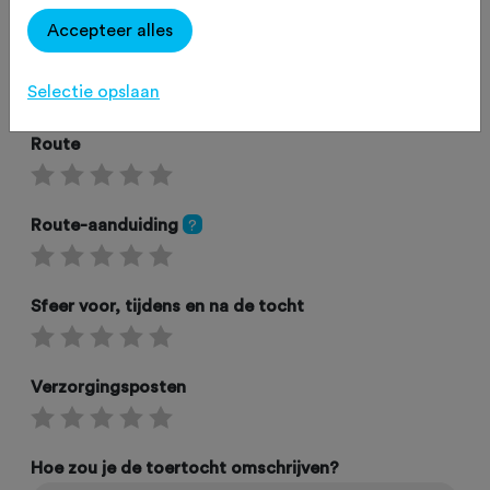
Accepteer alles
Omgeving
Selectie opslaan
Route
Route-aanduiding
?
Sfeer voor, tijdens en na de tocht
Verzorgingsposten
Hoe zou je de toertocht omschrijven?