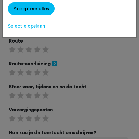
Accepteer alles
Omgeving
Selectie opslaan
Route
Route-aanduiding
?
Sfeer voor, tijdens en na de tocht
Verzorgingsposten
Hoe zou je de toertocht omschrijven?