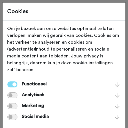
Cookies
Beoordeling toevoegen voor:
Om je bezoek aan onze websites optimaal te laten
verlopen, maken wij gebruik van cookies. Cookies om
Cycle nl - 30-6-2024
het verkeer te analyseren en cookies om
(advertentie)inhoud te personaliseren en sociale
media content aan te bieden. Jouw privacy is
Je beoordeling helpt andere sportieve fietsers op
belangrijk, daarom kun je deze cookie-instellingen
weg. Bedankt!
zelf beheren.
Functioneel
Wat vond je van deze toertocht?
*
Analytisch
Marketing
Social media
Wat vond je van de volgende
onderdelen?