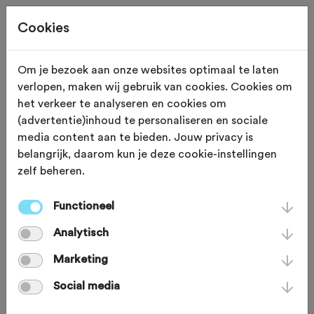
Cookies
Beoordeling toevoegen voor:
Om je bezoek aan onze websites optimaal te laten
verlopen, maken wij gebruik van cookies. Cookies om
Hollands Limes Classic 2024 - 21-
het verkeer te analyseren en cookies om
(advertentie)inhoud te personaliseren en sociale
9-2024
media content aan te bieden. Jouw privacy is
belangrijk, daarom kun je deze cookie-instellingen
Je beoordeling helpt andere sportieve fietsers op
zelf beheren.
weg. Bedankt!
Functioneel
Analytisch
Wat vond je van deze toertocht?
*
Marketing
Social media
Wat vond je van de volgende