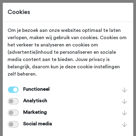
Cookies
Beoordeling toevoegen voor:
Om je bezoek aan onze websites optimaal te laten
verlopen, maken wij gebruik van cookies. Cookies om
Oost Achterhoek Graveltocht
het verkeer te analyseren en cookies om
(advertentie)inhoud te personaliseren en sociale
2024 - 9-6-2024
media content aan te bieden. Jouw privacy is
belangrijk, daarom kun je deze cookie-instellingen
Je beoordeling helpt andere sportieve fietsers op
zelf beheren.
weg. Bedankt!
Functioneel
Analytisch
Wat vond je van deze toertocht?
*
Marketing
Social media
Wat vond je van de volgende