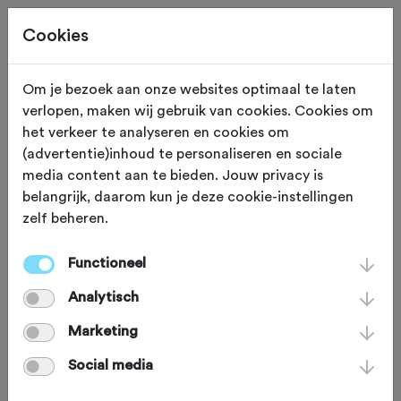
Cookies
Beoordeling toevoegen voor:
Om je bezoek aan onze websites optimaal te laten
verlopen, maken wij gebruik van cookies. Cookies om
Hel van de Wieringermeer 2024 -
het verkeer te analyseren en cookies om
(advertentie)inhoud te personaliseren en sociale
22-9-2024
media content aan te bieden. Jouw privacy is
belangrijk, daarom kun je deze cookie-instellingen
Je beoordeling helpt andere sportieve fietsers op
zelf beheren.
weg. Bedankt!
Functioneel
Analytisch
Wat vond je van deze toertocht?
*
Marketing
Social media
Wat vond je van de volgende