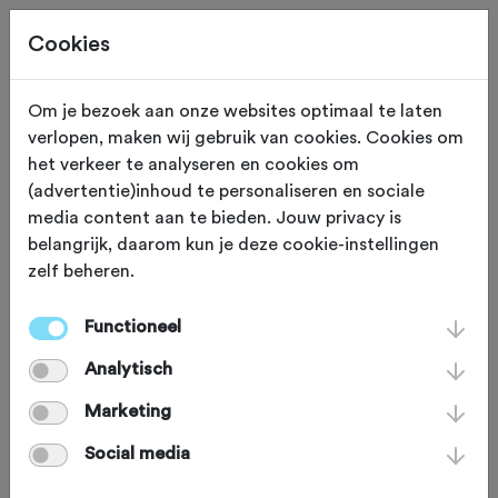
Cookies
Beoordeling toevoegen voor:
Om je bezoek aan onze websites optimaal te laten
verlopen, maken wij gebruik van cookies. Cookies om
Stoemperstocht SV Putten 2023 -
het verkeer te analyseren en cookies om
(advertentie)inhoud te personaliseren en sociale
28-10-2023
media content aan te bieden. Jouw privacy is
belangrijk, daarom kun je deze cookie-instellingen
Je beoordeling helpt andere sportieve fietsers op
zelf beheren.
weg. Bedankt!
Functioneel
Analytisch
Wat vond je van deze toertocht?
*
Marketing
Social media
Wat vond je van de volgende