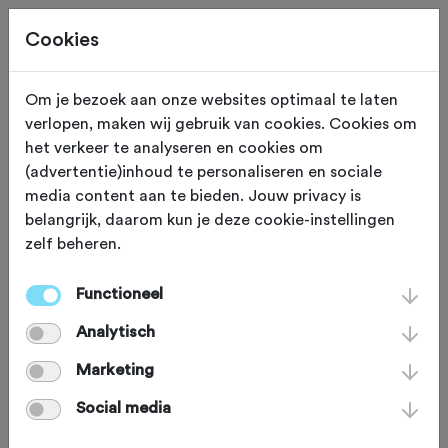
Cookies
Beoordeling toevoegen voor:
Om je bezoek aan onze websites optimaal te laten
verlopen, maken wij gebruik van cookies. Cookies om
Eshuis Accountants Holterberg
het verkeer te analyseren en cookies om
(advertentie)inhoud te personaliseren en sociale
ATB Tocht 2024 - 11-2-2024
media content aan te bieden. Jouw privacy is
belangrijk, daarom kun je deze cookie-instellingen
Je beoordeling helpt andere sportieve fietsers op
zelf beheren.
weg. Bedankt!
Functioneel
Analytisch
Wat vond je van deze toertocht?
*
Marketing
Social media
Wat vond je van de volgende