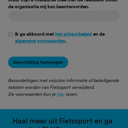
Stuur mijn e-mailadres mee met de feedback zodat
de organisatie mij kan beantwoorden.
Ik ga akkoord met
het privacybeleid
en de
algemene voorwaarden
.
Beoordeling toevoegen
Beoordelingen met onjuiste informatie of beledigende
teksten worden van Fietssport verwijderd.
De voorwaarden kun je
hier
lezen.
Haal meer uit Fietssport en ga