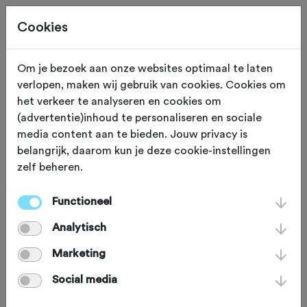
Cookies
Beoordeling toevoegen voor:
Om je bezoek aan onze websites optimaal te laten
verlopen, maken wij gebruik van cookies. Cookies om
Rondje Zuid-Oost Drenthe vanuit
het verkeer te analyseren en cookies om
(advertentie)inhoud te personaliseren en sociale
Coevorden - 61,0 km
media content aan te bieden. Jouw privacy is
belangrijk, daarom kun je deze cookie-instellingen
Je beoordeling helpt andere sportieve fietsers op
zelf beheren.
weg. Bedankt!
Functioneel
Analytisch
Wat vond je van deze route?
*
Marketing
Social media
Wat vond je van de volgende