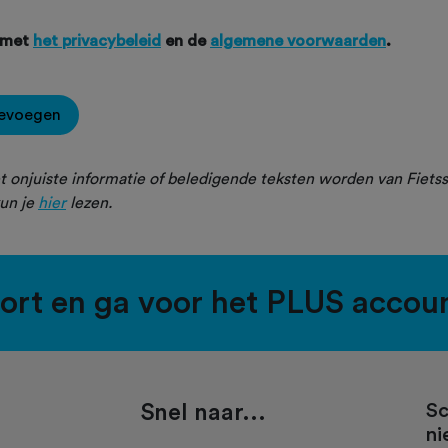
 met
het privacybeleid
en de
algemene voorwaarden
.
oevoegen
 onjuiste informatie of beledigende teksten worden van Fietss
un je
hier
lezen.
port en ga voor het PLUS accou
Snel naar...
Sc
ni