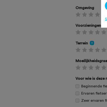
Omgeving
S
Voorzieningen
Terrein
?
Moeilijkheidsgra
Voor wie is deze 
Beginnende fie
Ervaren fietser
Zeer ervaren f