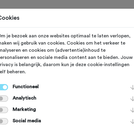
Toertochten
Routes
Ontdek
Magazine
Clubs
Cookies
eling toevoegen voor:
m je bezoek aan onze websites optimaal te laten verlopen,
aken wij gebruik van cookies. Cookies om het verkeer te
Emmen Assen Emmen - 104,0 k
nalyseren en cookies om (advertentie)inhoud te
ersonaliseren en sociale media content aan te bieden. Jouw
rivacy is belangrijk, daarom kun je deze cookie-instellingen
lpt andere sportieve fietsers op weg. Bedankt!
elf beheren.
Functioneel
deze route?
*
Analytisch
Marketing
Social media
je van de volgende onderdelen?