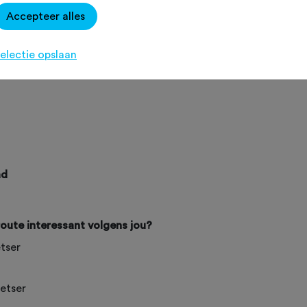
Accepteer alles
electie opslaan
ad
route interessant volgens jou?
tser
ietser