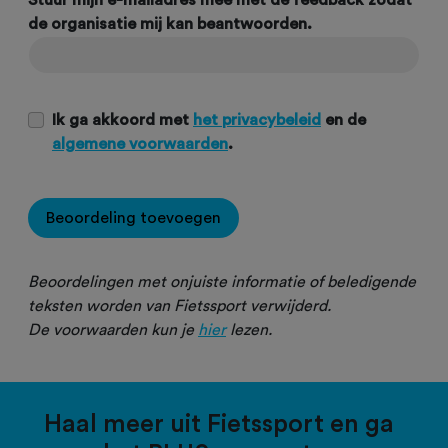
Stuur mijn e-mailadres mee met de feedback zodat
de organisatie mij kan beantwoorden.
Ik ga akkoord met
het privacybeleid
en de
algemene voorwaarden
.
Beoordeling toevoegen
Beoordelingen met onjuiste informatie of beledigende
teksten worden van Fietssport verwijderd.
De voorwaarden kun je
hier
lezen.
Haal meer uit Fietssport en ga