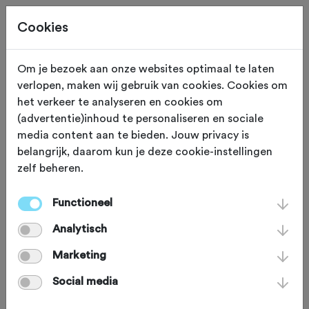
Cookies
Beoordeling toevoegen voor:
Om je bezoek aan onze websites optimaal te laten
verlopen, maken wij gebruik van cookies. Cookies om
Dwars Door De Betuwe En Langs
het verkeer te analyseren en cookies om
(advertentie)inhoud te personaliseren en sociale
De Linge - 81,0 km
media content aan te bieden. Jouw privacy is
belangrijk, daarom kun je deze cookie-instellingen
Je beoordeling helpt andere sportieve fietsers op
zelf beheren.
weg. Bedankt!
Functioneel
Analytisch
Wat vond je van deze route?
*
Marketing
Social media
Wat vond je van de volgende