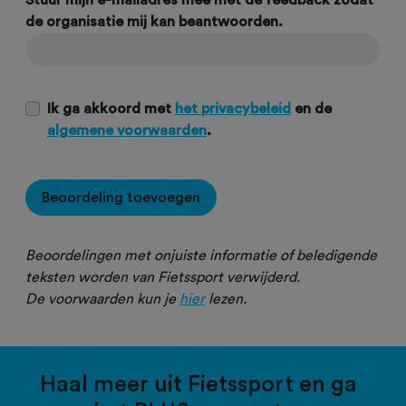
Stuur mijn e-mailadres mee met de feedback zodat
de organisatie mij kan beantwoorden.
Ik ga akkoord met
het privacybeleid
en de
algemene voorwaarden
.
Beoordeling toevoegen
Beoordelingen met onjuiste informatie of beledigende
teksten worden van Fietssport verwijderd.
De voorwaarden kun je
hier
lezen.
Haal meer uit Fietssport en ga