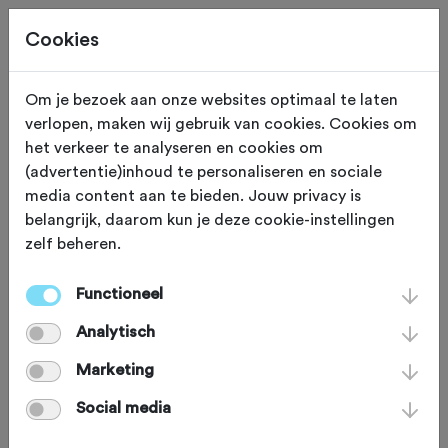
Cookies
Beoordeling toevoegen voor:
Om je bezoek aan onze websites optimaal te laten
verlopen, maken wij gebruik van cookies. Cookies om
Trainingsronde Maarten Tjallingii
het verkeer te analyseren en cookies om
(advertentie)inhoud te personaliseren en sociale
- 33,0 km
media content aan te bieden. Jouw privacy is
belangrijk, daarom kun je deze cookie-instellingen
Je beoordeling helpt andere sportieve fietsers op
zelf beheren.
weg. Bedankt!
Functioneel
Analytisch
Wat vond je van deze route?
*
Marketing
Social media
Wat vond je van de volgende