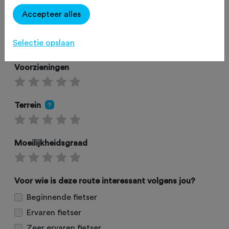
Accepteer alles
Omgeving
Selectie opslaan
Voorzieningen
Terrein
?
Moeilijkheidsgraad
Voor wie is deze route interessant volgens jou?
Beginnende fietser
Ervaren fietser
Zeer ervaren fietser