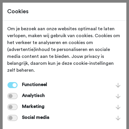
Cookies
Beoordeling toevoegen voor:
Om je bezoek aan onze websites optimaal te laten
verlopen, maken wij gebruik van cookies. Cookies om
Sjeivendörpel - 72,0 km
het verkeer te analyseren en cookies om
(advertentie)inhoud te personaliseren en sociale
media content aan te bieden. Jouw privacy is
Je beoordeling helpt andere sportieve fietsers op
belangrijk, daarom kun je deze cookie-instellingen
weg. Bedankt!
zelf beheren.
Functioneel
Wat vond je van deze route?
*
Analytisch
Marketing
Social media
Wat vond je van de volgende
onderdelen?