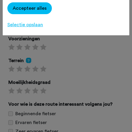
Accepteer alles
Omgeving
Selectie opslaan
Voorzieningen
Terrein
?
Moeilijkheidsgraad
Voor wie is deze route interessant volgens jou?
Beginnende fietser
Ervaren fietser
Zeer ervaren fietser