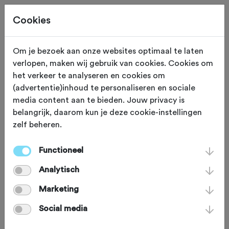
Cookies
Beoordeling toevoegen voor:
Om je bezoek aan onze websites optimaal te laten
verlopen, maken wij gebruik van cookies. Cookies om
Klimrondje Solingen (D) - 62,0 km
het verkeer te analyseren en cookies om
(advertentie)inhoud te personaliseren en sociale
media content aan te bieden. Jouw privacy is
Je beoordeling helpt andere sportieve fietsers op
belangrijk, daarom kun je deze cookie-instellingen
weg. Bedankt!
zelf beheren.
Functioneel
Wat vond je van deze route?
*
Analytisch
Marketing
Social media
Wat vond je van de volgende
onderdelen?