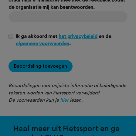
Stuur mijn e-mailadres mee met de feedback zodat
de organisatie mij kan beantwoorden.
Ik ga akkoord met
het privacybeleid
en de
algemene voorwaarden
.
Beoordeling toevoegen
Beoordelingen met onjuiste informatie of beledigende
teksten worden van Fietssport verwijderd.
De voorwaarden kun je
hier
lezen.
Haal meer uit Fietssport en ga