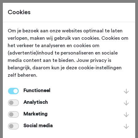
Cookies
Beoordeling toevoegen voor:
Om je bezoek aan onze websites optimaal te laten
verlopen, maken wij gebruik van cookies. Cookies om
Geesteren Groningen Stad -
het verkeer te analyseren en cookies om
(advertentie)inhoud te personaliseren en sociale
106,0 km
media content aan te bieden. Jouw privacy is
belangrijk, daarom kun je deze cookie-instellingen
Je beoordeling helpt andere sportieve fietsers op
zelf beheren.
weg. Bedankt!
Functioneel
Analytisch
Wat vond je van deze route?
*
Marketing
Social media
Wat vond je van de volgende