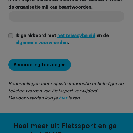
Stuur mijn e-mailadres mee met de feedback zodat
de organisatie mij kan beantwoorden.
Ik ga akkoord met
het privacybeleid
en de
algemene voorwaarden
.
Beoordeling toevoegen
Beoordelingen met onjuiste informatie of beledigende
teksten worden van Fietssport verwijderd.
De voorwaarden kun je
hier
lezen.
Haal meer uit Fietssport en ga