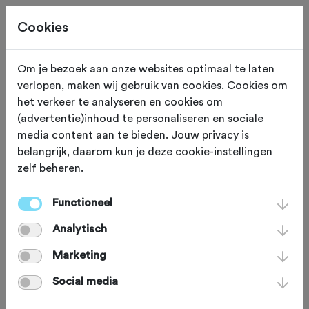
Cookies
Beoordeling toevoegen voor:
Om je bezoek aan onze websites optimaal te laten
verlopen, maken wij gebruik van cookies. Cookies om
L’Étape Czech Republic:
het verkeer te analyseren en cookies om
(advertentie)inhoud te personaliseren en sociale
Mountain Stage - 101,9 km
media content aan te bieden. Jouw privacy is
belangrijk, daarom kun je deze cookie-instellingen
Je beoordeling helpt andere sportieve fietsers op
zelf beheren.
weg. Bedankt!
Functioneel
Analytisch
Wat vond je van deze route?
*
Marketing
Social media
Wat vond je van de volgende