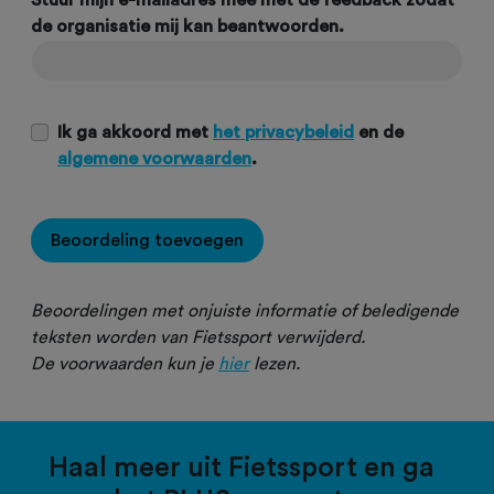
Stuur mijn e-mailadres mee met de feedback zodat
de organisatie mij kan beantwoorden.
Ik ga akkoord met
het privacybeleid
en de
algemene voorwaarden
.
Beoordeling toevoegen
Beoordelingen met onjuiste informatie of beledigende
teksten worden van Fietssport verwijderd.
De voorwaarden kun je
hier
lezen.
Haal meer uit Fietssport en ga