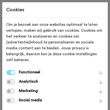
Cookies
Beoordeling toevoegen voor:
Om je bezoek aan onze websites optimaal te laten
verlopen, maken wij gebruik van cookies. Cookies om
Calella - Collformic - Santa Fe del
het verkeer te analyseren en cookies om
(advertentie)inhoud te personaliseren en sociale
Montseny - 145,9 km
media content aan te bieden. Jouw privacy is
belangrijk, daarom kun je deze cookie-instellingen
Je beoordeling helpt andere sportieve fietsers op
zelf beheren.
weg. Bedankt!
Functioneel
Analytisch
Wat vond je van deze route?
*
Marketing
Social media
Wat vond je van de volgende