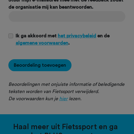
Stuur mijn e-mailadres mee met de feedback zodat
de organisatie mij kan beantwoorden.
Ik ga akkoord met
het privacybeleid
en de
algemene voorwaarden
.
Beoordeling toevoegen
Beoordelingen met onjuiste informatie of beledigende
teksten worden van Fietssport verwijderd.
De voorwaarden kun je
hier
lezen.
Haal meer uit Fietssport en ga