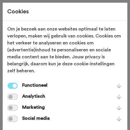
Cookies
Beoordeling toevoegen voor:
Om je bezoek aan onze websites optimaal te laten
verlopen, maken wij gebruik van cookies. Cookies om
Slingeren door ’t glooiende
het verkeer te analyseren en cookies om
(advertentie)inhoud te personaliseren en sociale
Grunniger Laand - 165,0 km
media content aan te bieden. Jouw privacy is
belangrijk, daarom kun je deze cookie-instellingen
Je beoordeling helpt andere sportieve fietsers op
zelf beheren.
weg. Bedankt!
Functioneel
Analytisch
Wat vond je van deze route?
*
Marketing
Social media
Wat vond je van de volgende