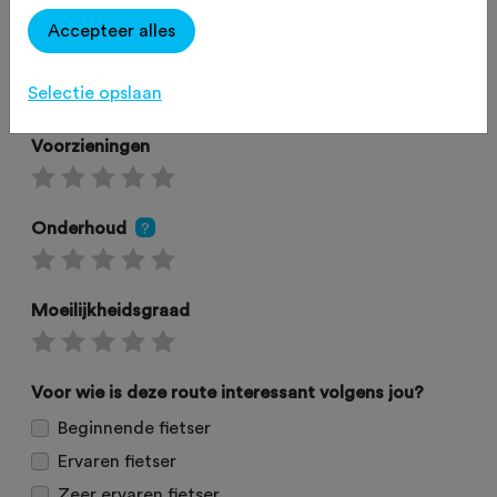
Accepteer alles
Omgeving
Selectie opslaan
Voorzieningen
Onderhoud
?
Moeilijkheidsgraad
Voor wie is deze route interessant volgens jou?
Beginnende fietser
Ervaren fietser
Zeer ervaren fietser