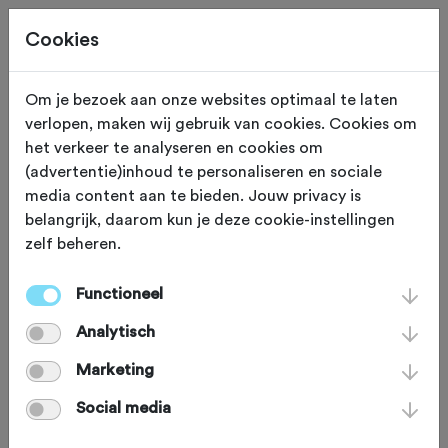
Cookies
Beoordeling toevoegen voor:
Om je bezoek aan onze websites optimaal te laten
verlopen, maken wij gebruik van cookies. Cookies om
Gooisch Gravelfeest - 95,0 km
het verkeer te analyseren en cookies om
(advertentie)inhoud te personaliseren en sociale
media content aan te bieden. Jouw privacy is
Je beoordeling helpt andere sportieve fietsers op
belangrijk, daarom kun je deze cookie-instellingen
weg. Bedankt!
zelf beheren.
Functioneel
Wat vond je van deze route?
*
Analytisch
Marketing
Social media
Wat vond je van de volgende
onderdelen?