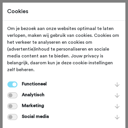
Cookies
Beoordeling toevoegen voor:
Om je bezoek aan onze websites optimaal te laten
verlopen, maken wij gebruik van cookies. Cookies om
Gave grindpaden over de heide -
het verkeer te analyseren en cookies om
(advertentie)inhoud te personaliseren en sociale
64,0 km
media content aan te bieden. Jouw privacy is
belangrijk, daarom kun je deze cookie-instellingen
Je beoordeling helpt andere sportieve fietsers op
zelf beheren.
weg. Bedankt!
Functioneel
Analytisch
Wat vond je van deze route?
*
Marketing
Social media
Wat vond je van de volgende