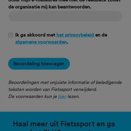
Stuur mijn e-mailadres mee met de feedback zodat
de organisatie mij kan beantwoorden.
Ik ga akkoord met
het privacybeleid
en de
algemene voorwaarden
.
Beoordeling toevoegen
Beoordelingen met onjuiste informatie of beledigende
teksten worden van Fietssport verwijderd.
De voorwaarden kun je
hier
lezen.
Haal meer uit Fietssport en ga