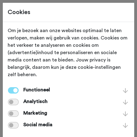
Cookies
Word Fietssport PLUS-lid en
Om je bezoek aan onze websites optimaal te laten
profiteer direct van veel
verlopen, maken wij gebruik van cookies. Cookies om
voordeel
het verkeer te analyseren en cookies om
(advertentie)inhoud te personaliseren en sociale
media content aan te bieden. Jouw privacy is
+
Unieke fietsverzekering
belangrijk, daarom kun je deze cookie-instellingen
+
zelf beheren.
Voordeel bij toertochten
+
Magazines
Functioneel
Analytisch
Word PLUS-lid
Marketing
Social media