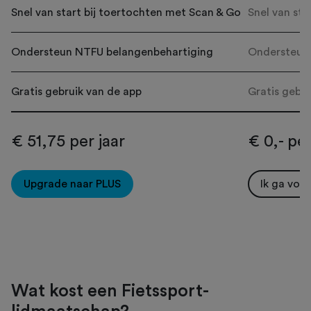
Snel van start bij toertochten met Scan & Go
Snel van sta
Ondersteun NTFU belangenbehartiging
Ondersteun
Gratis gebruik van de app
Gratis gebru
€ 51,75 per jaar
€ 0,- per
Upgrade naar PLUS
Ik ga voo
Wat kost een Fietssport-