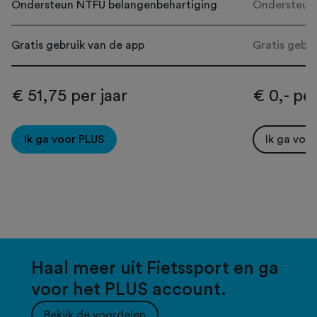
Ondersteun NTFU belangenbehartiging
Ondersteun
Gratis gebruik van de app
Gratis gebru
€ 51,75 per jaar
€ 0,- per
Ik ga voor PLUS
Ik ga voo
Haal meer uit Fietssport en ga
voor het PLUS account.
Bekijk de voordelen