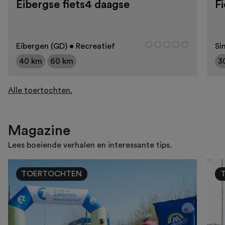
Eibergse fiets4 daagse
F
Eibergen (GD) • Recreatief
Si
40 km
60 km
3
Alle toertochten.
Magazine
Lees boeiende verhalen en interessante tips.
TOERTOCHTEN