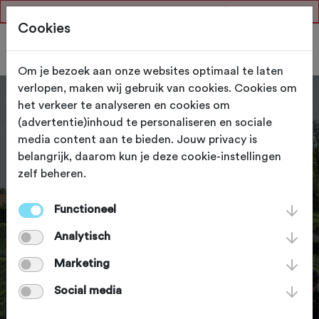
Er is een fout opgetreden.
Cookies
Om je bezoek aan onze websites optimaal te laten
verlopen, maken wij gebruik van cookies. Cookies om
het verkeer te analyseren en cookies om
(advertentie)inhoud te personaliseren en sociale
media content aan te bieden. Jouw privacy is
belangrijk, daarom kun je deze cookie-instellingen
zelf beheren.
Functioneel
Sluit je aan bij
Analytisch
Fietssport
Marketing
Social media
Als lid van de grootste fietsclub van Nederland
profiteer je van de betrouwbare NTFU-