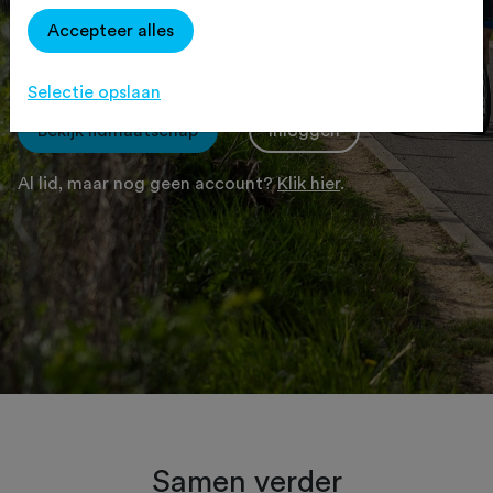
fietsverzekering, ontvang je korting op
Accepteer alles
toertochten, download je gratis routes én
ontvang je 4x per jaar Fietssport Magazine.
Selectie opslaan
Bekijk lidmaatschap
Inloggen
Al lid, maar nog geen account?
Klik hier
.
Samen verder