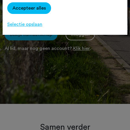
fietsverzekering, ontvang je korting op
Accepteer alles
toertochten, download je gratis routes én
ontvang je 4x per jaar Fietssport Magazine.
Selectie opslaan
Bekijk lidmaatschap
Inloggen
Al lid, maar nog geen account?
Klik hier
.
Samen verder