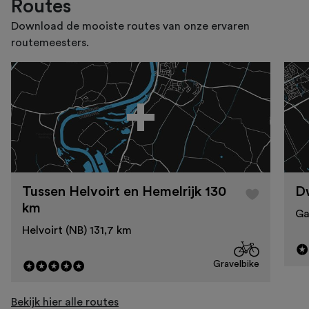
Routes
Download de mooiste routes van onze ervaren
routemeesters.
Tussen Helvoirt en Hemelrijk 130
D
km
Ga
Helvoirt (NB) 131,7 km
Gravelbike
Bekijk hier alle routes