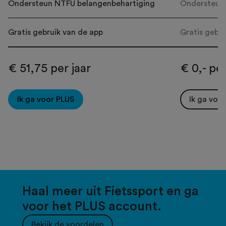
Ondersteun NTFU belangenbehartiging
Ondersteun
Gratis gebruik van de app
Gratis gebru
€ 51,75 per jaar
€ 0,- per
Ik ga voor PLUS
Ik ga voo
Haal meer uit Fietssport en ga
voor het PLUS account.
Bekijk de voordelen