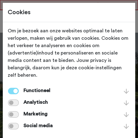
Er is een fout opgetreden.
Cookies
Om je bezoek aan onze websites optimaal te laten
verlopen, maken wij gebruik van cookies. Cookies om
het verkeer te analyseren en cookies om
(advertentie)inhoud te personaliseren en sociale
media content aan te bieden. Jouw privacy is
belangrijk, daarom kun je deze cookie-instellingen
zelf beheren.
Functioneel
Sluit je aan bij
Analytisch
Fietssport
Marketing
Social media
Als lid van de grootste fietsclub van Nederland
profiteer je van de betrouwbare NTFU-